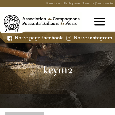
Formation taille de pierre
|
S'inscrire
|
Se connecter
Skip
to
content
Notre page
facebook
Notre
instagram
keym2