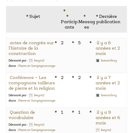
Sujet
Dernière
Particip
Messag
publication
ants
es
actes de congrès sur
2
5
il y a 6
l'histoire de la
années et 2
construction
mois
Démarré par :
keym2
boisanfray
dans :
Pierre et Compagnonnage
Conférence – Les
2
2
il y a 7
compagnons tailleurs
années et 2
de pierre et la religion
mois
Démarré par :
keym2
boisanfray
dans :
Pierre et Compagnonnage
Question de
1
1
il y a 9
vocabulaire
années et 6
mois
Démarré par :
keym2
dans :
Pierre et Compagnonnage
keym2