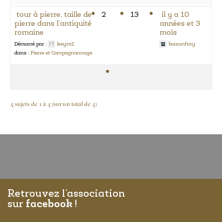
tour à pierre, taille de
2
13
il y a 10
pierre dans l’antiquité
années et 3
romaine
mois
Démarré par :
keym2
boisanfray
dans :
Pierre et Compagnonnage
4 sujets de 1 à 4 (sur un total de 4)
Retrouvez l’association
sur
facebook
!