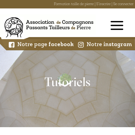
Formation taille de pierre
|
S'inscrire
|
Se connecter
Skip
to
content
Notre page
facebook
Notre
instagram
Tutoriels