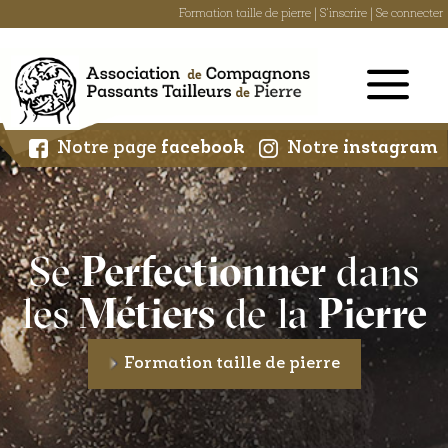
Formation taille de pierre
|
S'inscrire
|
Se connecter
Skip
to
content
Notre page
facebook
Notre
instagram
Se
Perfectionner
dans
les
Métiers
de la
Pierre
Formation taille de pierre