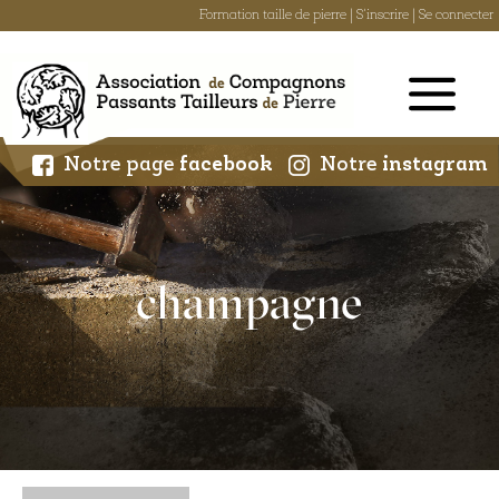
Formation taille de pierre
|
S'inscrire
|
Se connecter
Skip
to
content
Notre page
facebook
Notre
instagram
champagne