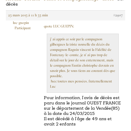
décès
25 mars 2015 à 11 h 55 min
#2907
luc-guepin
quote LUC GUEPIN:
Participant
j’ ai appris ce soir par le compagnon
gilbergues la triste nouvelle du décès du
compagnon Raguin vincent la Fidélité de
Fontenay-le-comte, je n’ ai pas trop de
détail sur le jour de son enterrement, mais
le compagnon Fantin christophe devrais en
savoir plus. Je vous tiens au courant dès que
possible.
Avec toutes mes pensées. fraternellement
Luc
Pour information, l’avis de décès est
paru dans le journal OUEST FRANCE
sur le département de la Vendée(85)
à la date du 24/03/2015
Il est décédé à l’âge de 49 ans et
avait 2 enfants