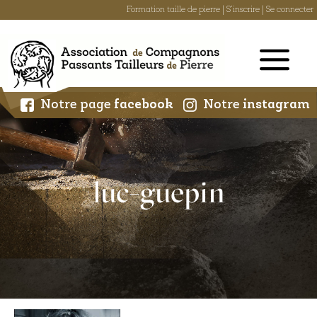
Formation taille de pierre
|
S'inscrire
|
Se connecter
Skip
to
content
Notre page
facebook
Notre
instagram
luc-guepin