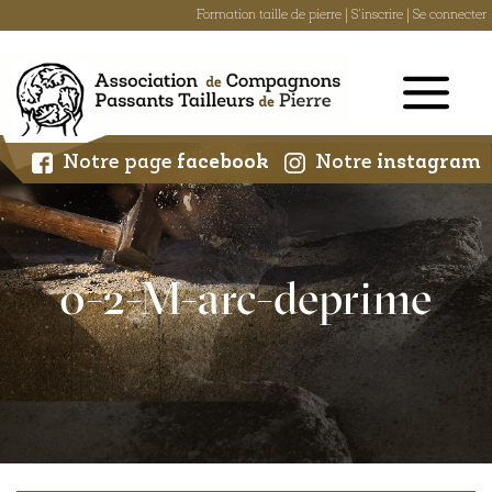
Formation taille de pierre
|
S'inscrire
|
Se connecter
Skip
to
content
Notre page
facebook
Notre
instagram
0-2-M-arc-deprime