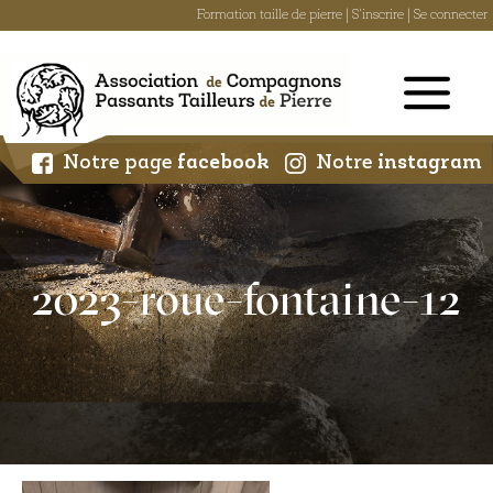
Formation taille de pierre
|
S'inscrire
|
Se connecter
Skip
to
content
Notre page
facebook
Notre
instagram
2023-roue-fontaine-12