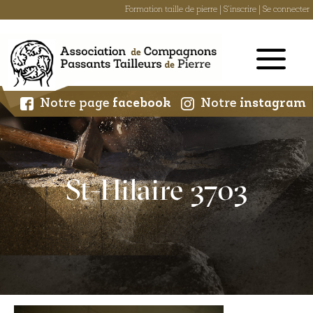
Formation taille de pierre
|
S'inscrire
|
Se connecter
Skip
to
content
Notre page
facebook
Notre
instagram
St-Hilaire 3703