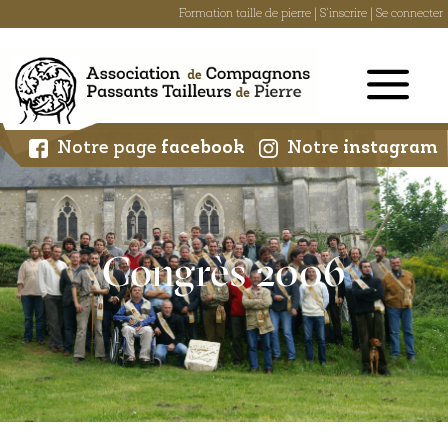
Formation taille de pierre
|
S'inscrire
|
Se connecter
Skip
to
content
Notre page
facebook
Notre
instagram
Congrès 2006