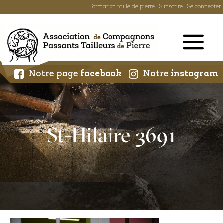
Formation taille de pierre
|
S'inscrire
|
Se connecter
Skip
to
content
Notre page
facebook
Notre
instagram
St-Hilaire 3691