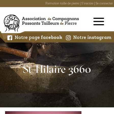
Formation taille de pierre
|
S'inscrire
|
Se connecter
Skip
to
content
Notre page
facebook
Notre
instagram
St-Hilaire 3660