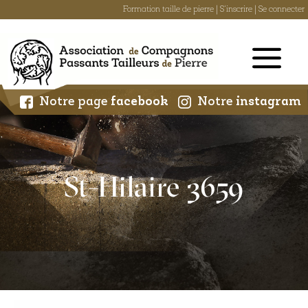
Formation taille de pierre
|
S'inscrire
|
Se connecter
Skip
to
content
Notre page
facebook
Notre
instagram
St-Hilaire 3659