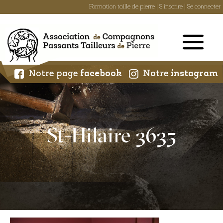
Formation taille de pierre
|
S'inscrire
|
Se connecter
Skip
to
content
Notre page
facebook
Notre
instagram
St-Hilaire 3635