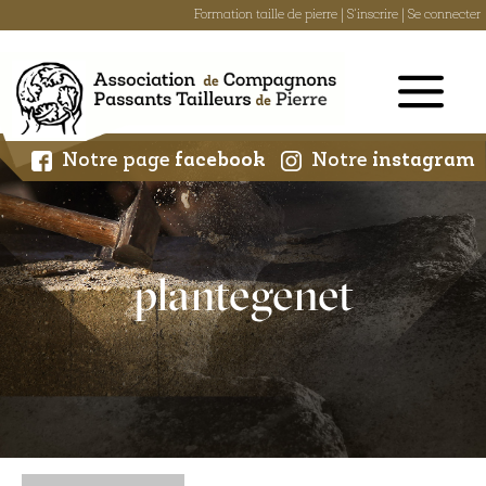
Formation taille de pierre
|
S'inscrire
|
Se connecter
Skip
to
content
Notre page
facebook
Notre
instagram
plantegenet