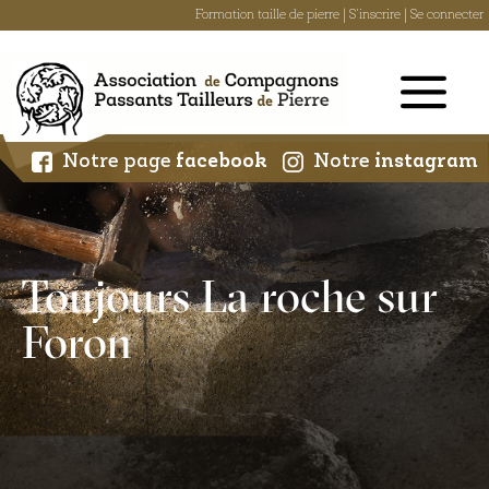
Formation taille de pierre
|
S'inscrire
|
Se connecter
Skip
to
content
Notre page
facebook
Notre
instagram
Toujours La roche sur
Foron