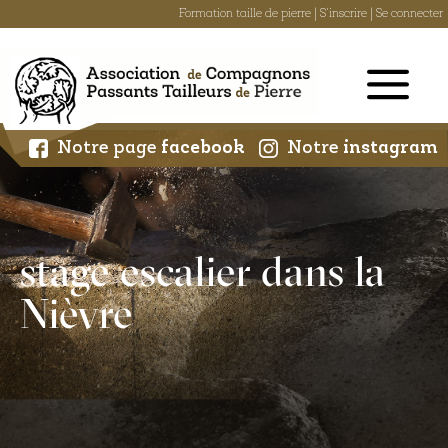
Formation taille de pierre
|
S'inscrire
|
Se connecter
Skip
to
content
Notre page
facebook
Notre
instagram
stage escalier dans la
Nièvre