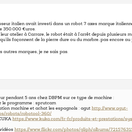
sseur italien avait investi dans un robot 7 axes marque italienn
de 350.000 €uros.
 leur atelier à Carrare, le robot était à l’arrêt depuis plusieurs 
squ’ils façonnent de la pierre dure ou du marbre…pas encore au 
s autres marques, je ne sais pas.
eur pendant 5 ans chez DBPM sur ce type de machine :
ur le programme : sprutcam
llation machine et achat les espagnols : agut
http://www.agut-
os/robots/robotool-360/
: KUKA
https://www.kuka.com/fr-fr/produits-et-prestations/
 vidéos
https://www.flickr.com/photos/gliph/albums/7215763