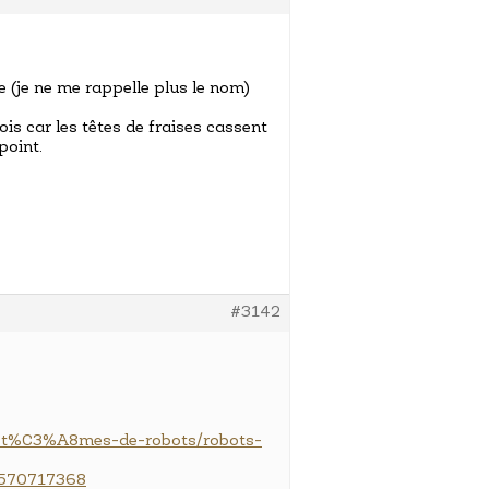
e (je ne me rappelle plus le nom)
mois car les têtes de fraises cassent
point.
#3142
syst%C3%A8mes-de-robots/robots-
1570717368