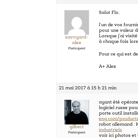
Salut Flo,
l’un de vos fourni
pour une valeur 
Lorsque j’ai visité
savoyard-
à chaque fois lor
alex
Participant
Pour ce qui est de
A+ Alex
21 mai 2017 à 15 h 21 min
ayant été opérat
logiciel russe po
porte outil insta
eng.com/product
robot allemand 
gilbert
industriels
Participant
voir ici photos et