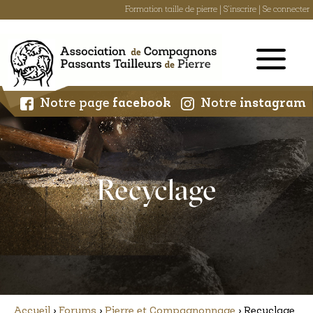
Formation taille de pierre
|
S'inscrire
|
Se connecter
Skip
to
content
Notre page
facebook
Notre
instagram
Recyclage
Accueil
›
Forums
›
Pierre et Compagnonnage
›
Recyclage