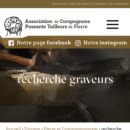
Formation taille de pierre
|
S'inscrire
|
Se connecter
Skip
to
content
Notre page
facebook
Notre
instagram
recherche graveurs
Accueil
›
Forums
›
Pierre et Compagnonnage
›
recherche