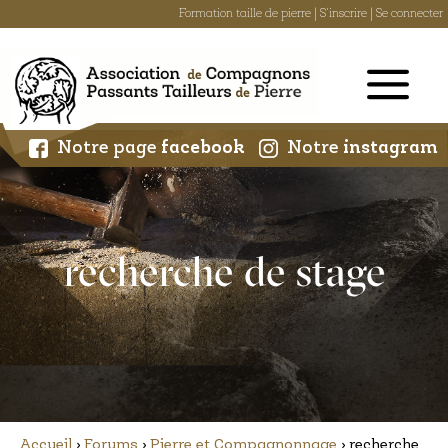
Formation taille de pierre
|
S'inscrire
|
Se connecter
Skip
to
content
Notre page
facebook
Notre
instagram
recherche de stage
Accueil
›
Forums
›
Pierre et Compagnonnage
›
recherche