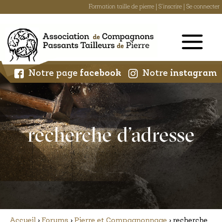
Formation taille de pierre
|
S'inscrire
|
Se connecter
Skip
to
content
Notre page
facebook
Notre
instagram
recherche d’adresse
Accueil
›
Forums
›
Pierre et Compagnonnage
›
recherche