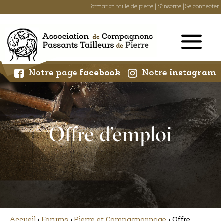
Formation taille de pierre
|
S'inscrire
|
Se connecter
Skip
to
content
Notre page
facebook
Notre
instagram
Offre d’emploi
Accueil
›
Forums
›
Pierre et Compagnonnage
›
Offre