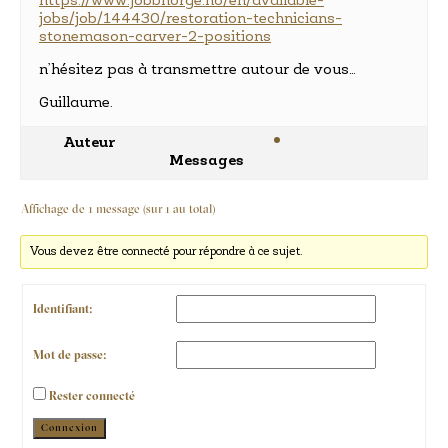
https://www.jobbnorge.no/en/available-
jobs/job/144430/restoration-technicians-
stonemason-carver-2-positions
n’hésitez pas à transmettre autour de vous…
Guillaume.
Auteur
Messages
Affichage de 1 message (sur 1 au total)
Vous devez être connecté pour répondre à ce sujet.
Identifiant:
Mot de passe:
Rester connecté
Alternative:
Connexion