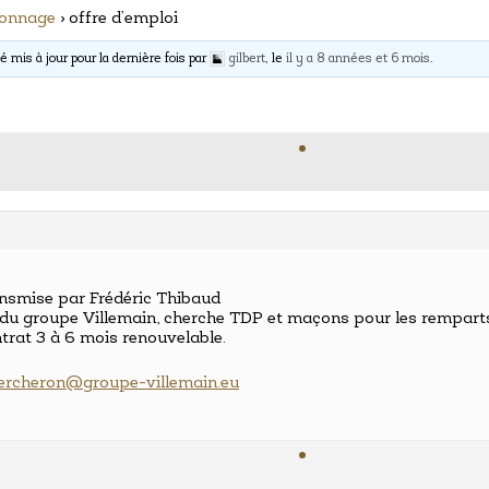
nonnage
›
offre d’emploi
é mis à jour pour la dernière fois par
gilbert
, le
il y a 8 années et 6 mois
.
ansmise par Frédéric Thibaud
du groupe Villemain, cherche TDP et maçons pour les remparts
ntrat 3 à 6 mois renouvelable.
percheron@groupe-villemain.eu