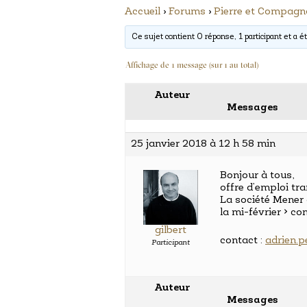
Accueil
›
Forums
›
Pierre et Compag
Ce sujet contient 0 réponse, 1 participant et a ét
Affichage de 1 message (sur 1 au total)
Auteur
Messages
25 janvier 2018 à 12 h 58 min
Bonjour à tous,
offre d’emploi tr
La société Mener 
la mi-février > co
gilbert
contact :
adrien.
Participant
Auteur
Messages