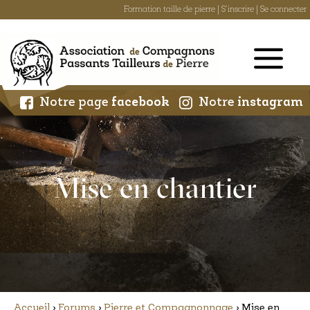
Formation taille de pierre
|
S'inscrire
|
Se connecter
Skip
to
content
Notre page
facebook
Notre
instagram
Mise en chantier
Accueil
›
Forums
›
Pierre et Compagnonnage
›
Mise en