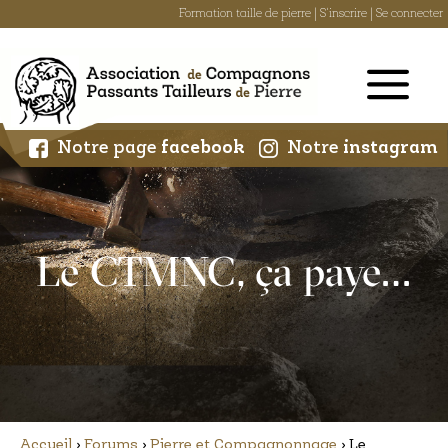
Formation taille de pierre
|
S'inscrire
|
Se connecter
Skip
to
content
Notre page
facebook
Notre
instagram
Le CTMNC, ça paye…
Accueil
›
Forums
›
Pierre et Compagnonnage
›
Le