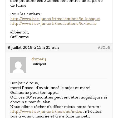
bien préparer ces 30èmes rencontres de la pierre
de Junas
Pour les curieux :
http://www.hec-junas.fr/realisations/le-kiosque
http://www.hec-junas.fr/realisations/la-feuille
@bientôt,
Guillaume.
9 juillet 2016 à 15 h 22 min
#3056
damery
Participant
Bonjour à tous,
merci Pascal d’avoir lancé le sujet et merci
Guillaume pour ton appui.
Oui, ces 30° rencontres peuvent être magnifiques si
chacun y met du sien.
Nous allons tâcher d’utiliser mieux notre forum :
http://www.hec-junas.fr/kunena/index
, n’hésitez
pas à vous y inscrire et à me faire un petit