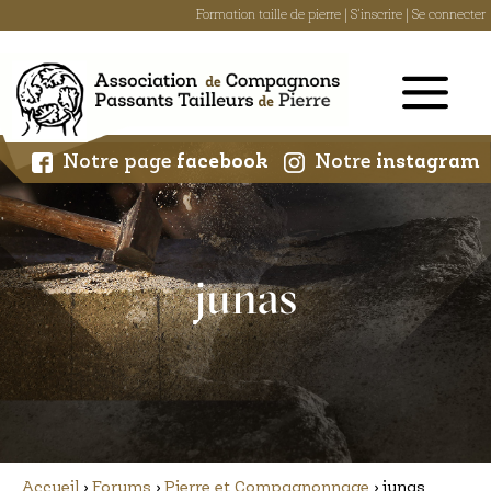
Formation taille de pierre
|
S'inscrire
|
Se connecter
Skip
to
content
Notre page
facebook
Notre
instagram
junas
Accueil
›
Forums
›
Pierre et Compagnonnage
›
junas