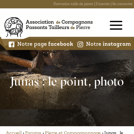
Formation taille de pierre
|
S'inscrire
|
Se connecter
Skip
to
content
Notre page
facebook
Notre
instagram
Junas : le point, photo
Accueil
›
Forums
›
Pierre et Compagnonnage
›
Junas : le