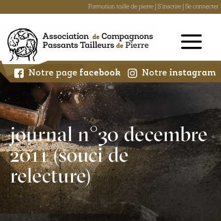
Formation taille de pierre
|
S'inscrire
|
Se connecter
Skip
to
content
Notre page
facebook
Notre
instagram
journal n°30 decembre
2011 (souci de
relecture)