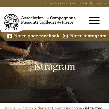
Formation taille de pierre
|
S'inscrire
|
Se connecter
Skip
to
content
Notre page
facebook
Notre
instagram
istragram
Accueil
›
Forums
›
Pierre et Compagnonnage
›
istragram