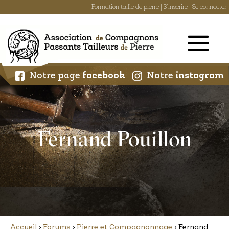
Formation taille de pierre
|
S'inscrire
|
Se connecter
Skip
to
content
Notre page
facebook
Notre
instagram
Fernand Pouillon
Accueil
›
Forums
›
Pierre et Compagnonnage
›
Fernand