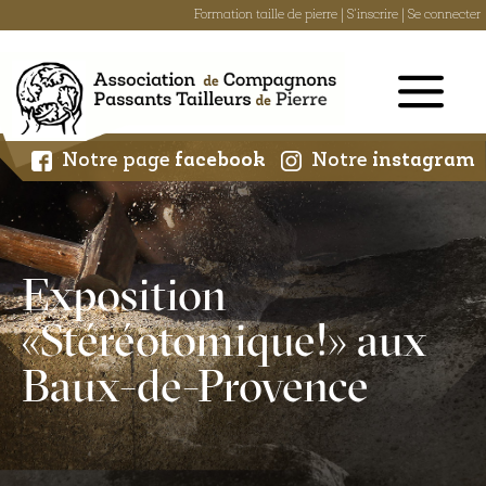
Formation taille de pierre
|
S'inscrire
|
Se connecter
Skip
to
content
Notre page
facebook
Notre
instagram
Exposition
« Stéréotomique ! » aux
Baux-de-Provence