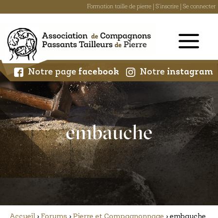
Formation taille de pierre
|
S'inscrire
|
Se connecter
Skip
to
content
Notre page
facebook
Notre
instagram
embauche
Accueil
›
Forums
›
Pierre et Compagnonnage
›
embauche