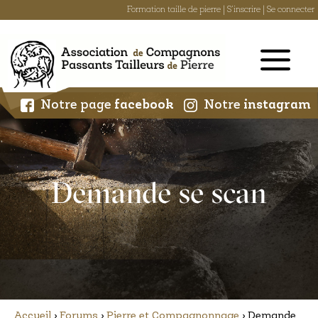
Formation taille de pierre
|
S'inscrire
|
Se connecter
Skip
to
content
Notre page
facebook
Notre
instagram
Demande se scan
Accueil
›
Forums
›
Pierre et Compagnonnage
›
Demande