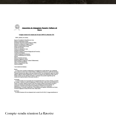
Navigation
Compte-rendu réunion La Ravoire