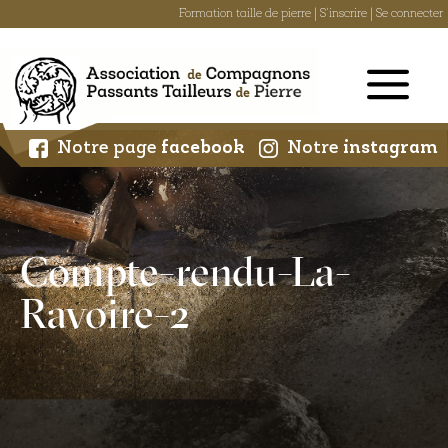
Formation taille de pierre
|
S'inscrire
|
Se connecter
Skip
to
content
Notre page
facebook
Notre
instagram
Compte-rendu-La-
Ravoire-2