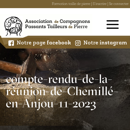
Formation taille de pierre
|
S'inscrire
|
Se connecter
Skip
to
content
Notre page
facebook
Notre
instagram
compte-rendu-de-la-
réunion-de-Chemillé-
en-Anjou-11-2023