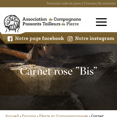
Formation taille de pierre
|
S'inscrire
|
Se connecter
Skip
to
content
Notre page
facebook
Notre
instagram
Carnet rose "Bis"
Accueil
›
Forums
›
Pierre et Compagnonnage
›
Carnet