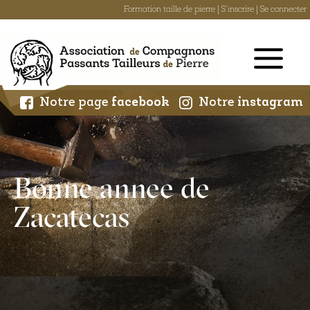
Formation taille de pierre
|
S'inscrire
|
Se connecter
Skip
to
content
Notre page
facebook
Notre
instagram
Bonne annee de
Zacatecas