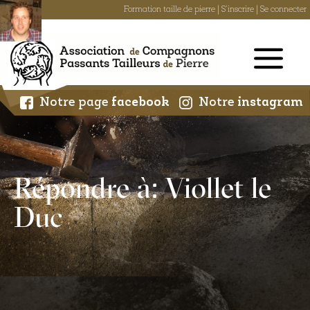
Formation taille de pierre
|
S'inscrire
|
Se connecter
Skip
to
content
Notre page
facebook
Notre
instagram
Répondre à : Viollet le
Duc