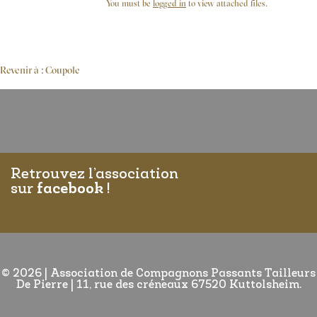
You must be
logged in
to view attached files.
Revenir à : Coupole
Retrouvez l’association
sur
facebook
!
© 2026
|
Association de Compagnons Passants Tailleurs
De Pierre | 11, rue des créneaux 67520 Kuttolsheim.