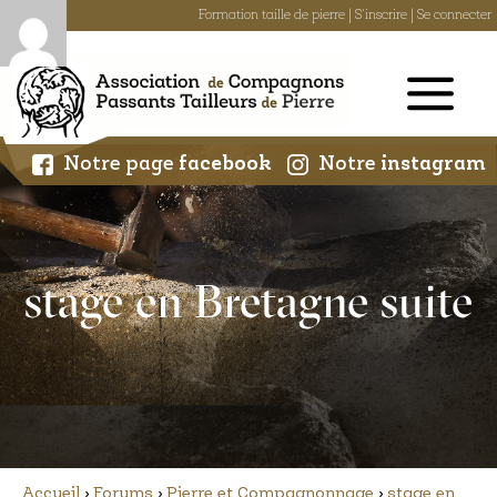
Formation taille de pierre
|
S'inscrire
|
Se connecter
Skip
to
content
Notre page
facebook
Notre
instagram
stage en Bretagne suite
Accueil
›
Forums
›
Pierre et Compagnonnage
›
stage en