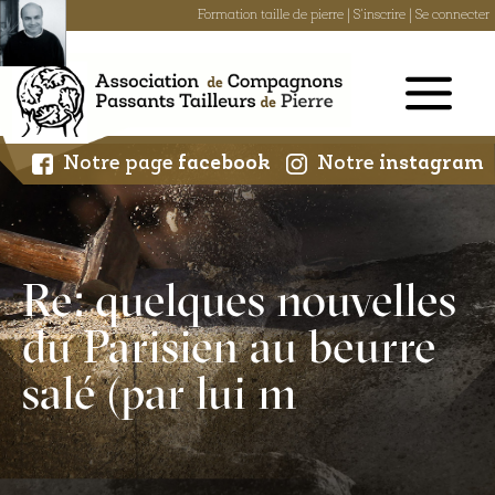
Formation taille de pierre
|
S'inscrire
|
Se connecter
Skip
to
content
Notre page
facebook
Notre
instagram
Re: quelques nouvelles
du Parisien au beurre
salé (par lui m