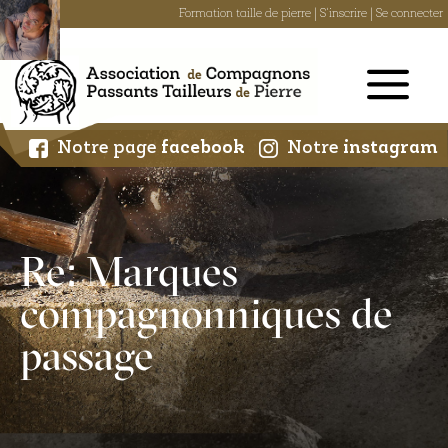
Formation taille de pierre
|
S'inscrire
|
Se connecter
Skip
to
content
Notre page
facebook
Notre
instagram
Re: Marques
compagnonniques de
passage