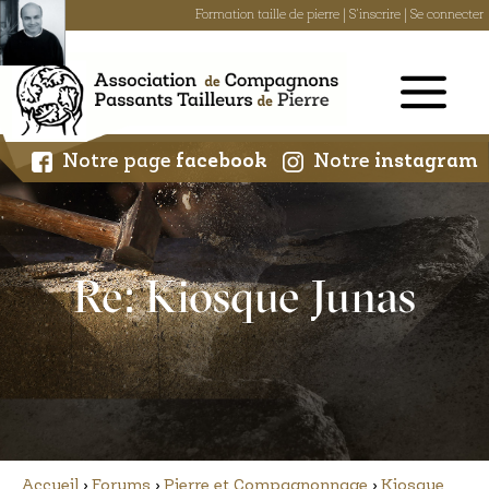
Formation taille de pierre
|
S'inscrire
|
Se connecter
Skip
to
content
Notre page
facebook
Notre
instagram
Re: Kiosque Junas
Accueil
›
Forums
›
Pierre et Compagnonnage
›
Kiosque