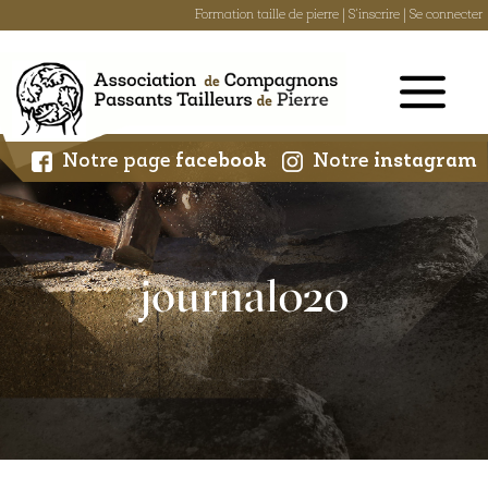
Formation taille de pierre
|
S'inscrire
|
Se connecter
Skip
to
content
Notre page
facebook
Notre
instagram
journal020