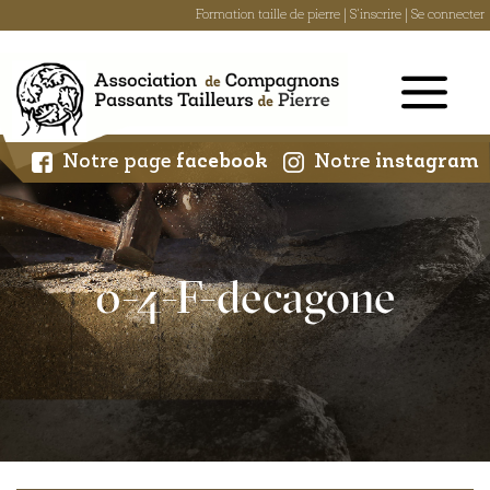
Formation taille de pierre
|
S'inscrire
|
Se connecter
Skip
to
content
Notre page
facebook
Notre
instagram
0-4-F-decagone