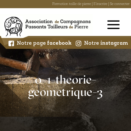
Formation taille de pierre
|
S'inscrire
|
Se connecter
Skip
to
content
Notre page
facebook
Notre
instagram
0-1-theorie-
geometrique-3