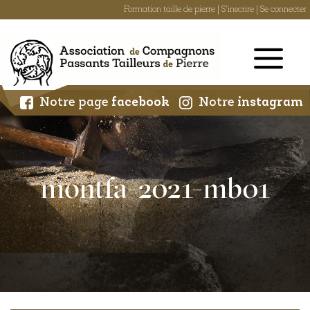
Formation taille de pierre
|
S'inscrire
|
Se connecter
Skip
to
content
Notre page
facebook
Notre
instagram
montfa-2021-mb01