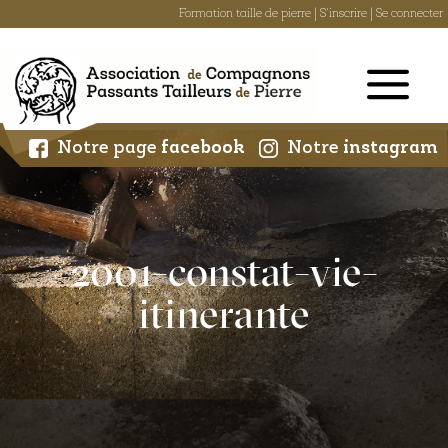
Formation taille de pierre
|
S'inscrire
|
Se connecter
Skip
to
content
Notre page
facebook
Notre
instagram
2001-constat-vie-
itinerante