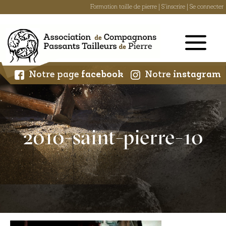
Formation taille de pierre
|
S'inscrire
|
Se connecter
Skip
to
content
Notre page
facebook
Notre
instagram
2010-saint-pierre-10